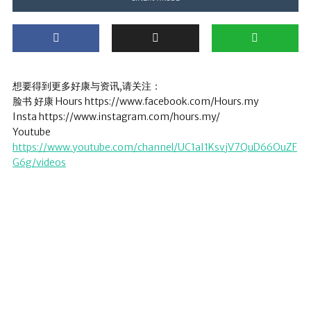
想要得到更多好康与资讯,请关注：
脸书 好康 Hours https://www.facebook.com/Hours.my
Insta https://www.instagram.com/hours.my/
Youtube
https://www.youtube.com/channel/UC1aI1KsvjV7QuD66OuZF
G6g/videos