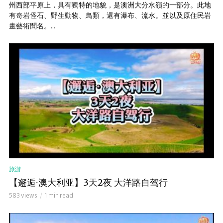
州西部平原上，具有獨特的地貌，是澳洲大分水嶺的一部分。此地
有奇岩怪石、野生動物、鳥類，還有瀑布、流水。並以及原住民岩
畫藝術聞名。...
旅游
【邂逅∙澳大利亚】3天2夜 大洋路自驾行
583 views
1 min read