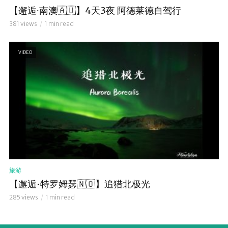
【邂逅∙南澳🇦🇺】4天3夜 阿德莱德自驾行
381 views
1 min read
VIDEO
旅游
【邂逅•特罗姆瑟🇳🇴】追猎北极光
285 views
1 min read