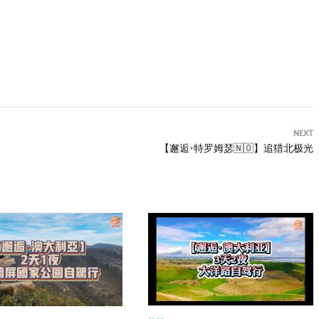
NEXT
【邂逅•特罗姆瑟🇳🇴】追猎北极光