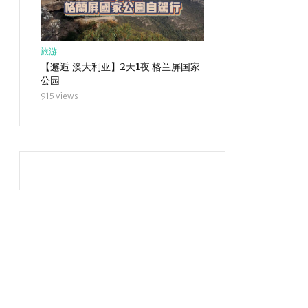
旅游
旅游
【邂逅∙澳大利亚】2天1夜 格兰屏国家
【邂逅∙澳大利亚】9天8
公园
自驾行
915 views
855 views