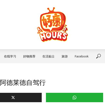
在线学习
好物推荐
生活贴士
旅游
Facebook
夜 阿德莱德自驾行
旅游
【邂逅∙澳大利亚】3天2夜 
行