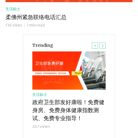
生活贴士
柔佛州紧急联络电话汇总
136 views
1 min read
Trending
生活贴士
政府卫生部发好康啦！免费健
身房、免费身体健康指数测
试、免费专业指导！
267 views
生活贴士
电话汇总
遇到紧急状况拨