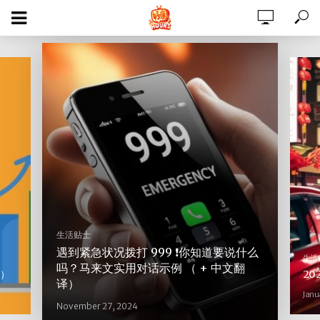
生活贴士
遇到紧急状况拨打 999 ❗️你知道要说什么
生活
吗？马来文实用对话示例 （ + 中文翻
3）
2
译）
Janu
November 27, 2024